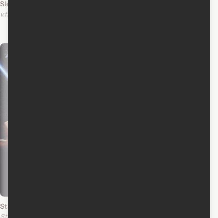
Sleepy Hollow
Restauration
v.f.
v.o.a.
Restoration
v.f.
v.o.a.
Acteur
1983
Star Wars: Épisode VI - Le retour du Jedi
Star Wars: Episode VI - Return of