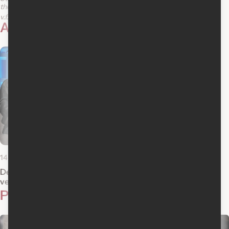
the Jedi
v.f.
v.o.a.s.-t.f.
v.o.a.
Actualités reliées
14 avril 2017
Découvrez à quoi ressemblent les
vedettes de Star Wars aujourd'hui
Photos
2