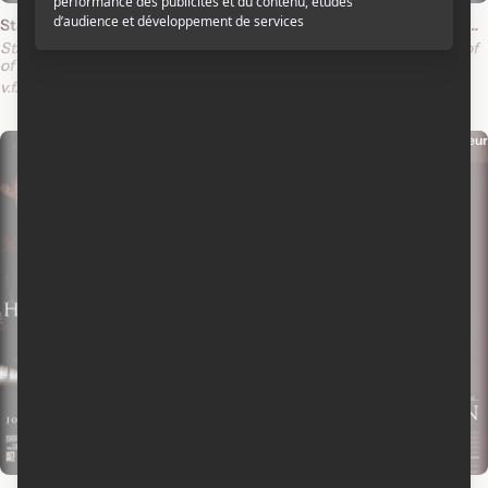
Star Wars : Épisode III - La revanche des Sith
Star Wars épisode II - L' attaque des clones
Star Wars: Episode III - Revenge
Star Wars: Episode II - Attack of
of the Sith
the Clones
v.f.
v.o.a.
v.o.a.s.-t.f.
v.f.
v.o.a.
v.o.a.s.-t.f.
Acteur
Acteur
1999
1996