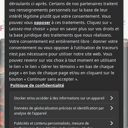
Ian McDiarmid
Voir les séries et émissions télé de Ian McDiarmid sur Showbizz.net
Filmographie
Acteur
Acteur
2005
2002