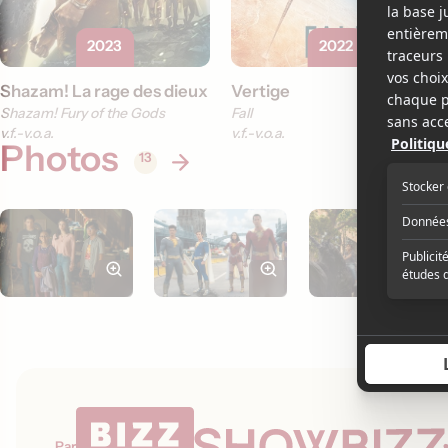
2023
2022
Shazam! La rage des dieux
Vertige
Shazam! Fury of the Gods
Fall
v.f.
v.o.a.
v.f.
v.o.a.
Photos
13
Par