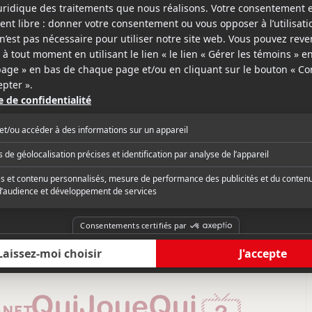
2022
Most Guys Are Losers
v.o.a.