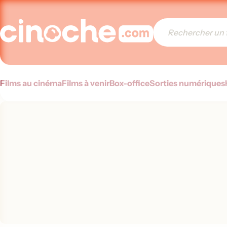
Films au cinéma
Films à venir
Box-office
Sorties numériques