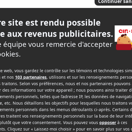
rrey
oline Currey sur Showbizz.net
Acteur