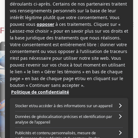
Gita Pullapilly
Voir les séries et émissions télé de Gita Pullapilly sur Showbizz.net
Filmographie
Scénariste
+1
2021