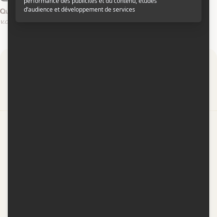
Queenpins
v.o.a.
Par
Contactez-nous
Conditions d'utilisation
Conditions de participation
Politique de confidentialité
Gestion du consentement