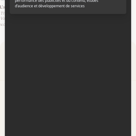
L'année où mes parents sont partis en vacances
The Year My Parents Went on
Vacation
v.o.inter.s.-t.f.
v.o.inter.s.-t.a.
Par
Contactez-nous
Conditions d'utilisation
Conditions de participation