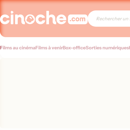
Films au cinéma
Films à venir
Box-office
Sorties numériques