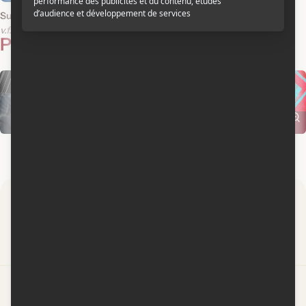
Supergirl
v.f.
v.o.a.
Photos
3
Par