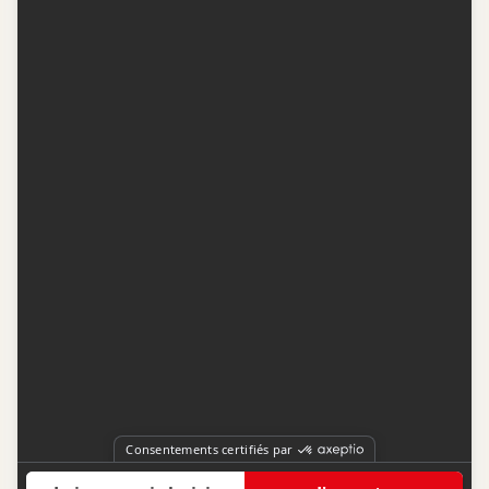
Contactez-nous
Conditions d'utilisation
Conditions de participation
Politique de confidentialité
Gestion du consentement
Représentation publicitaire par
Fuel Digital Media
© 2026 BIZZ Média inc. Tous droits réservés. -
Version: 1.1.11
-
f68cf5c1