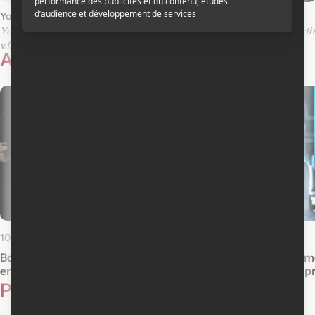
Yogi l'ours
Voyage au centre de la Terre
Yogi Bear
Journey to the Center of the Earth
v.f.
v.o.a.
v.f.
v.o.a.
Actualités reliées
10 janvier 2011
20 décembre 2010
Box-office québécois : La sorcière noire
Box-office nord-am
envoûte le Québec
Legacy obtient la p
Photos
1