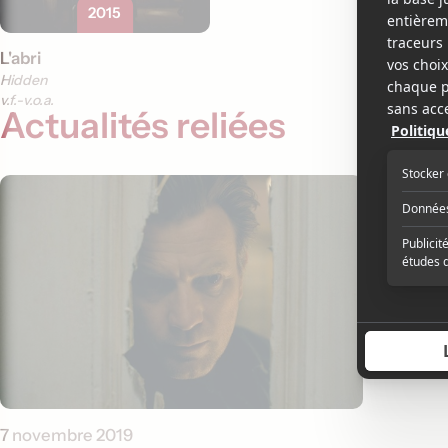
2015
L'abri
Hidden
v.f.
v.o.a.
Actualités reliées
7 novembre 2019