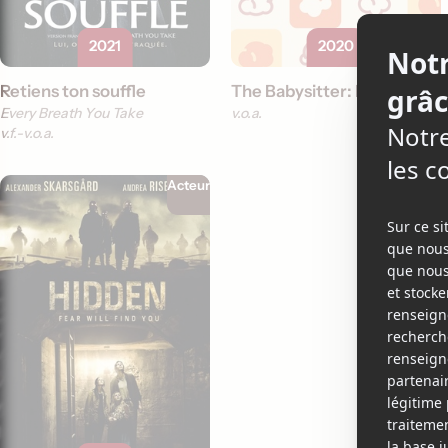
2021
2020
Retiens ton souffle
The Babysitter: Killer Queen
Every Breath You Take
v.o.a.
v.f.
v.o.a.
Acteur