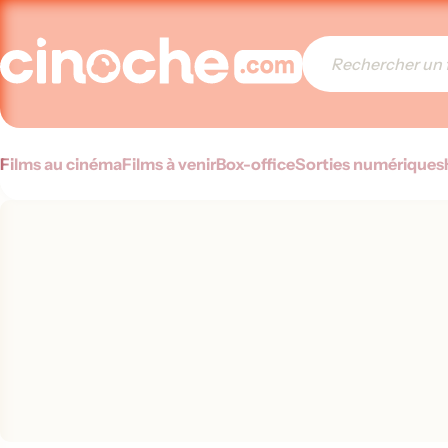
Films au cinéma
Films à venir
Box-office
Sorties numériques