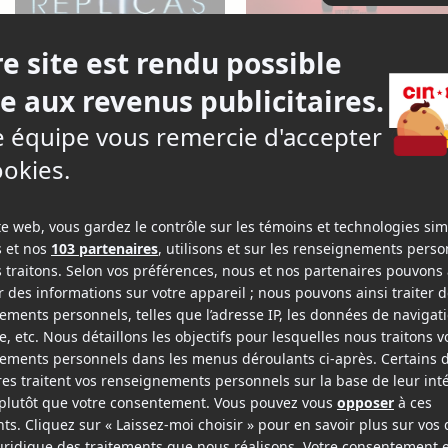
2019
2019
Replicas
Docteur Sleep
v.o.a.
Doctor Sleep
v.f.
v.o.a.