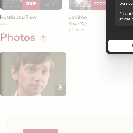
2005
2000
Hustle and Flow
La virée
v.o.a.
Road Trip
v.f.
v.o.a.
Photos
1