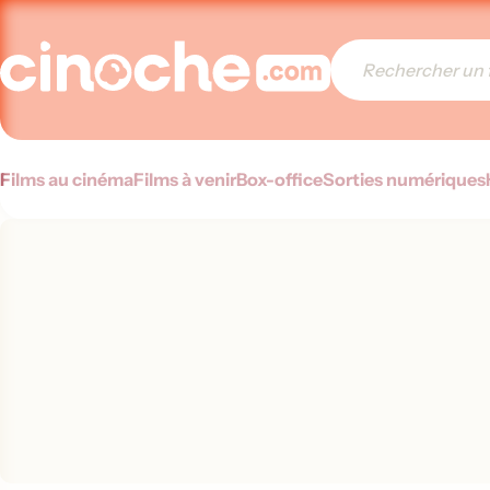
Films au cinéma
Films à venir
Box-office
Sorties numériques