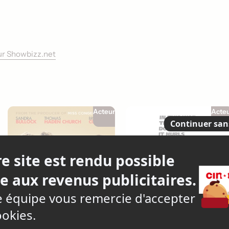
sur Showbizz.net
Acteur
Acte