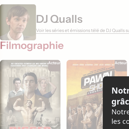
DJ Qualls
Voir les séries et émissions télé de DJ Qualls 
Filmographie
Acteur
Acteur