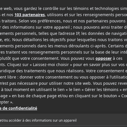
2009
2007
Tout sur Steve
Delta Farce
All About Steve
v.o.a.
v.f.
v.o.a.