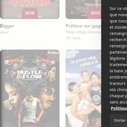
2018
2013
Bigger
Prêteur sur gages
v.o.a.
Pawn Shop Chronicles
v.f.
v.o.a.
Acteur
Acteur