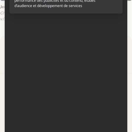
Jeu d'enfant
L'abri
Child's Play
Hidden
v.f.
v.o.a.
v.f.
v.o.a.
Par
Contactez-nous
Conditions d'utilisation
Conditions de participation
Politique de confidentialité