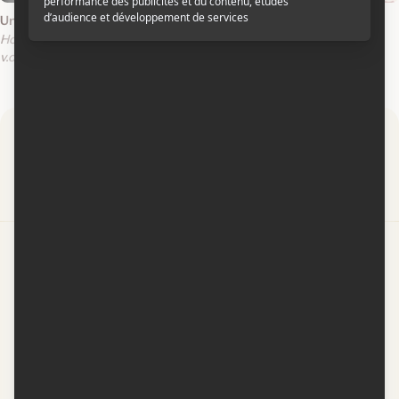
Un week-end en famille
Et puis les touristes
Home for the Week-end
v.o.all.s.-t.f.
v.o.all.s.-t.f.
v.o.all.s.-t.a.
Par
Contactez-nous
Conditions d'utilisation
Conditions de participation
Politique de confidentialité