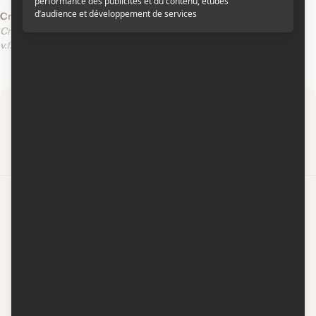
Crimes et délits
Crimes and Misdemeanors
v.f.
v.o.a.
v.o.a.s.-t.f.
Par
Contactez-nous
Conditions d'utilisation
Conditions de participation
Politique de confidentialité