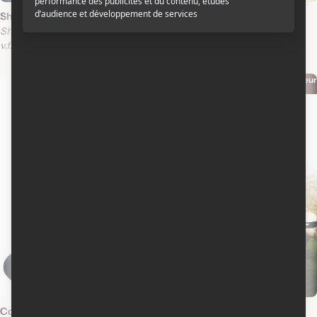
Shaun le mouton le film
Les frères Bloom
Shaun the Sheep
The Brothers Bloom
v.f.
v.o.a.
v.f.
v.o.a.
Acteur
Acteur
2007
2007
Coupures
Joyeuses funérailles