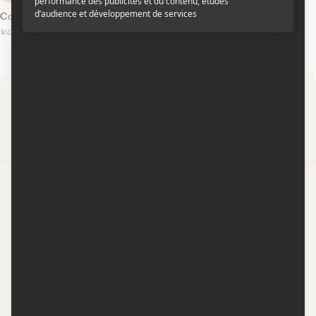
Cowboy Ninja Viking
v.o.a.
Par
Contactez-nous
Conditions d'utilisation
Conditions de participation
Politique de confidentialité
Gestion du consentement