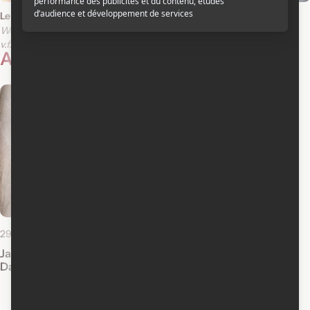
Le chemin de nos foyers
Maison de sable et de brume
We Don't Live Here Anymore
House of Sand and Fog
v.f.
v.o.a.
v.f.
v.o.a.
Actualités reliées
29 avril 2013
James Franco réalisera Garden Of Last
Days