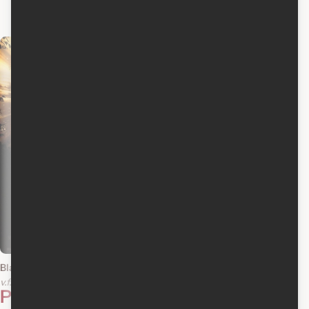
v.f.
v.o.a.
Acteur
1994
Black Beauty
v.f.
v.o.a.
Photos
2