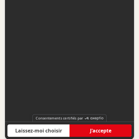
Contactez-nous
Conditions d'utilisation
Conditions de participation
Politique de confidentialité
Gestion du consentement
Représentation publicitaire par
Fuel Digital Media
© 2026 BIZZ Média inc. Tous droits réservés. -
Version: 1.1.11
-
f68cf5c1