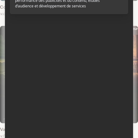
Cordelia
Eragon
v.o.a.
v.f.
v.o.a.
Acteur
Acteur
2004
2001
Van Helsing
Le retour de la momie
v.f.
v.o.a.
The Mummy Returns