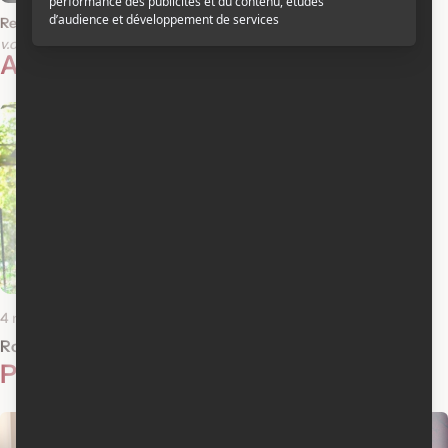
Reste avec moi
v.o.f.
Actualités reliées
4 novembre 2010
Robert Ménard parle de Reste avec moi
Photos
15