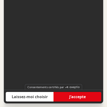
Contactez-nous
Conditions d'utilisation
Conditions de participation
Politique de confidentialité
Gestion du consentement
Représentation publicitaire par
Fuel Digital Media
© 2026 BIZZ Média inc. Tous droits réservés. -
Version: 1.1.11
-
f68cf5c1