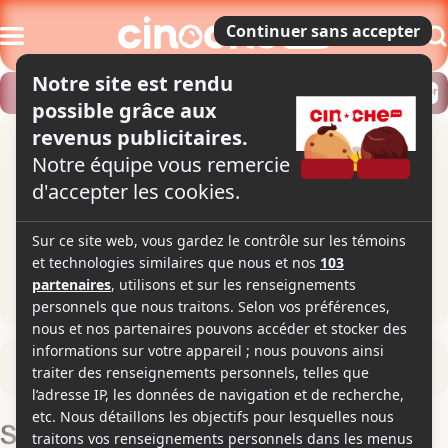
Modifier
Trouver un horaire
Localiser
Retour à la fiche du film
Seule, Géorgie - Partie 1 : Prélude