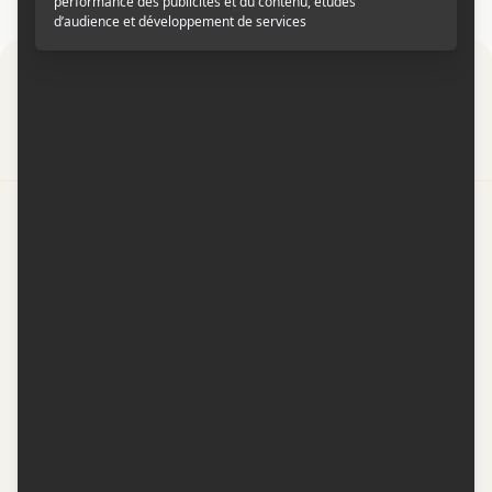
Par
Contactez-nous
Conditions d'utilisation
Conditions de participation
Politique de confidentialité
Gestion du consentement
Représentation publicitaire par
Fuel Digital Media
© 2026 BIZZ Média inc. Tous droits réservés. -
Version: 1.1.11
-
f68cf5c1