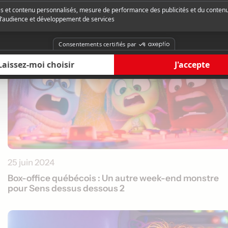
25 juin 2024
Box-office québécois : Un autre week-end monstre
pour Sens dessus dessous 2