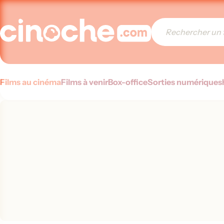
Films au cinéma
Films à venir
Box-office
Sorties numériques