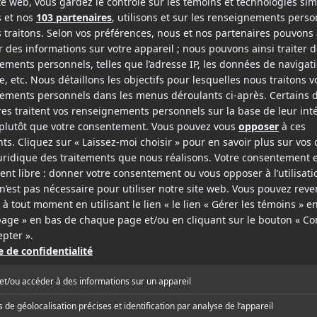
attentes pour Nos Belles-Soeurs
8 juillet 2024
Box-office québécois : Les minions passent devant le
émotions