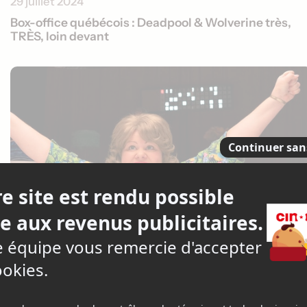
29 juillet 2024
Box-office québécois : Deadpool & Wolverine très,
TRÈS, loin devant
15 juillet 2024
Box-office québécois : Un départ à la hauteur des