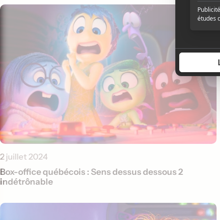
2 juillet 2024
Box-office québécois : Sens dessus dessous 2
indétrônable