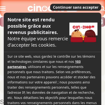
Modifier
Trouver un horaire
Localiser
Retour à la fiche du film
Saqr W Kanaria