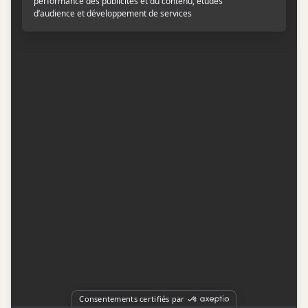
Contactez-nous
Conditions d'utilisation
Conditions de participation
Politique de confidentialité
Gestion du consentement
Représentation publicitaire par
Fuel Digital Media
© 2026 BIZZ Média inc. Tous droits réservés. -
Version: 1.1.11
-
f68cf5c1