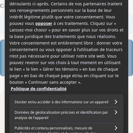
Critiques des membres
Rédiger une critique
0
0
0 critique des membres
0
0
0
Par