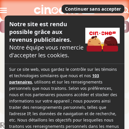
Modifier
Trouver un horaire
Localiser
Retour à la fiche du film
Room Service