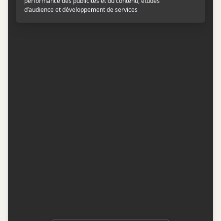
Contactez-nous
Conditions d'utilisation
Conditions de participation
Politique de confidentialité
Gestion du consentement
Représentation publicitaire par
Fuel Digital Media
© 2026 BIZZ Média inc. Tous droits réservés. -
Version: 1.1.11
-
f68cf5c1