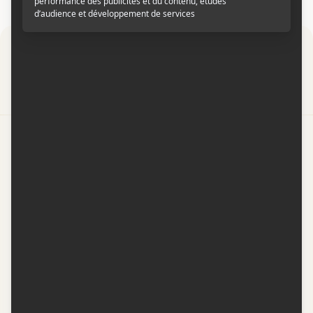
Par
Contactez-nous
Conditions d'utilisation
Conditions de participation
Politique de confidentialité
Gestion du consentement
Représentation publicitaire par
Fuel Digital Media
© 2026 BIZZ Média inc. Tous droits réservés. -
Version: 1.1.11
-
f68cf5c1