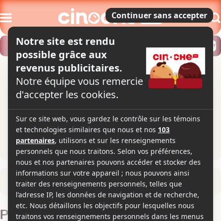
Modifier
Trouver un horaire
Localiser
Retour à la fiche du film
Pinocchio