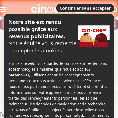
Modifier
Trouver un horaire
Localiser
Retour à la fiche du film
Middle Men