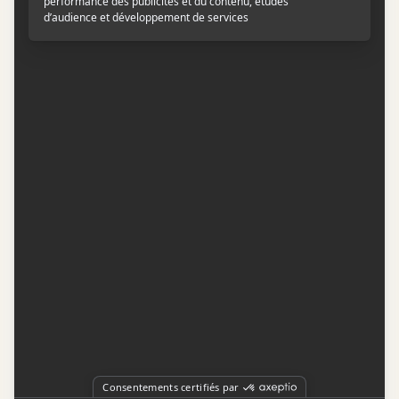
Contactez-nous
Conditions d'utilisation
Conditions de participation
Politique de confidentialité
Gestion du consentement
Représentation publicitaire par
Fuel Digital Media
© 2026 BIZZ Média inc. Tous droits réservés. -
Version: 1.1.11
-
f68cf5c1