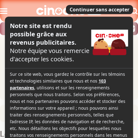
Modifier
Trouver un horaire
Localiser
Retour à la fiche du film
Let's Hope It's a Girl