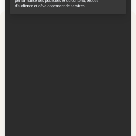
Par
Contactez-nous
Conditions d'utilisation
Conditions de participation
Politique de confidentialité
Gestion du consentement
Représentation publicitaire par
Fuel Digital Media
© 2026 BIZZ Média inc. Tous droits réservés. -
Version: 1.1.11
-
f68cf5c1