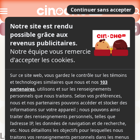
Modifier
Trouver un horaire
Localiser
Retour à la fiche du film
Le vieil âge et l'espérance