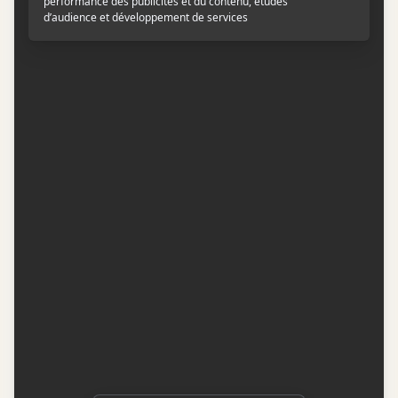
Contactez-nous
Conditions d'utilisation
Conditions de participation
Politique de confidentialité
Gestion du consentement
Représentation publicitaire par
Fuel Digital Media
© 2026 BIZZ Média inc. Tous droits réservés. -
Version: 1.1.11
-
f68cf5c1