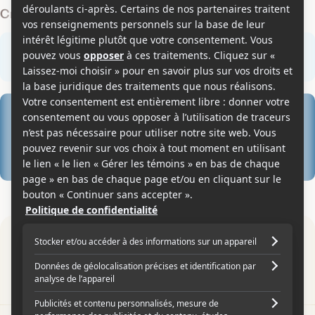
Critiques des membres
Rédiger une critique
0
0
0 critique des membres
0
0
0
Par