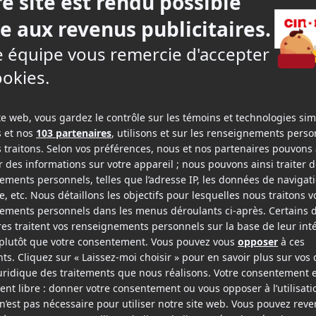
i
Dimanche
Lundi
9
10
t
août
août