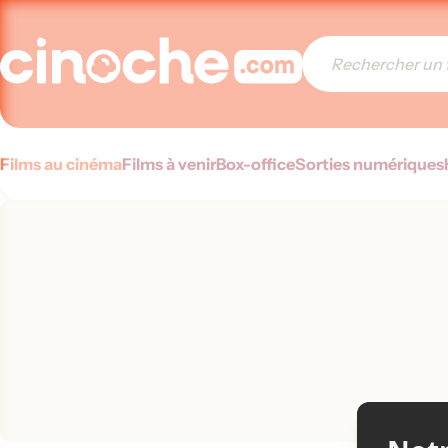
Films au cinéma
Films à venir
Box-office
Sorties numériques