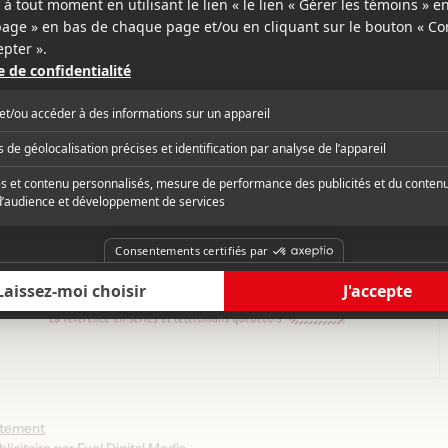
ction prévue à cette date
mai 2025
ntement
licitaire par
Fuel Digital Media