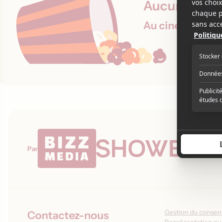
Aucune proje
Au cinéma le 2 
Par
Gestion du conse
Contactez-nous
Représentation pub