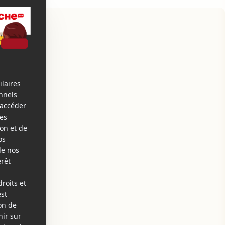
Mardi
Mercredi
Jeudi
11
12
13
août
août
août