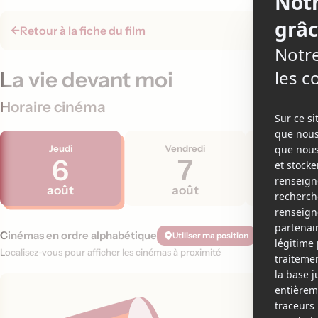
Retour à la fiche du film
La vie devant moi
Horaire cinéma
Jeudi
Vendredi
Samed
6
7
8
août
août
aoû
Cinémas en ordre alphabétique
Utiliser ma position
Localisez-vous pour afficher les cinémas à proximité