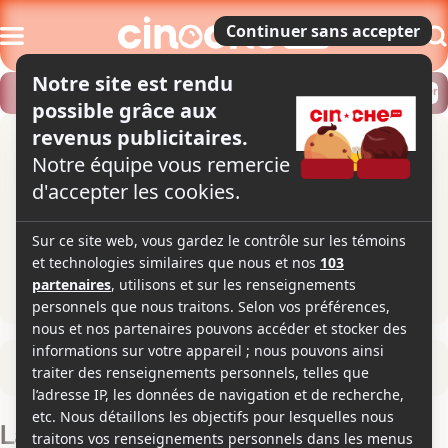
Modifier
Trouver un horaire
Localiser
Retour à la fiche du film
Là où Atilla passe