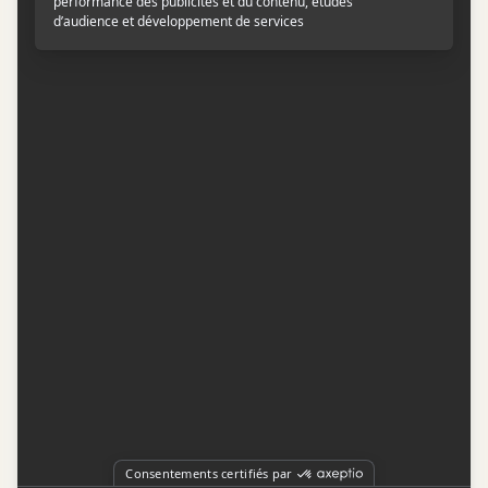
Contactez-nous
Conditions d'utilisation
Conditions de participation
Politique de confidentialité
Gestion du consentement
Représentation publicitaire par
Fuel Digital Media
© 2026 BIZZ Média inc. Tous droits réservés. -
Version: 1.1.11
-
f68cf5c1