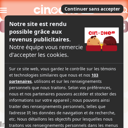
Modifier
Trouver un horaire
Localiser
Retour à la fiche du film
Iris