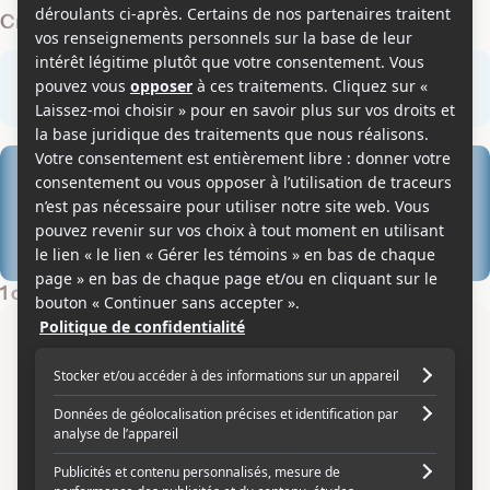
Critiques des membres
Rédiger une critique
1
5
0
0
1 critique des membres
0
0
1 critique
ciccio62
Mardi 17 juillet 2007 à 09:56
Sensible
Je n'ai pas vu ce film au cinéma, j'ai acheté la cassette