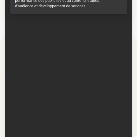
vidéo. Superbe, magnifique. Sensible. Touchant. Judi
Dench est tellement émouvante.
Par
Contactez-nous
Conditions d'utilisation
Conditions de participation
Politique de confidentialité