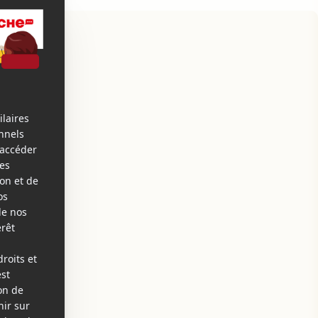
Mercredi
Jeudi
12
13
août
août