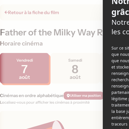
Retour à la fiche du film
Father of the Milky Way Railroa
Horaire cinéma
Vendredi
Samedi
Dimanc
7
8
9
août
août
aoû
Cinémas en ordre alphabétique
Utiliser ma position
Localisez-vous pour afficher les cinémas à proximité