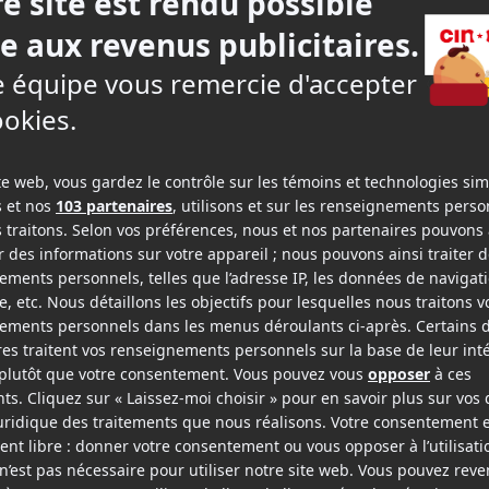
d
he
Lundi
Mardi
10
11
t
août
août