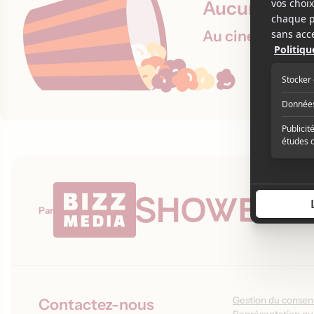
Aucune proje
Au cinéma le 7 
Par
Gestion du conse
Contactez-nous
Représentation pub