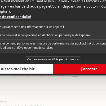
ction prévue à cette date
août 2026
ntement
licitaire par
Fuel Digital Media