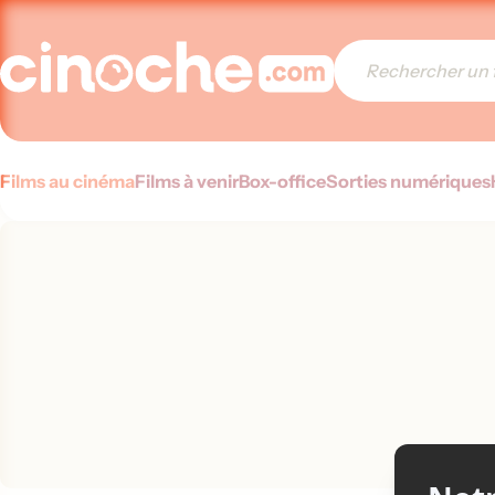
Films au cinéma
Films à venir
Box-office
Sorties numériques