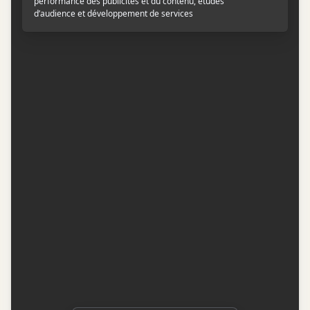
Contactez-nous
Conditions d'utilisation
Conditions de participation
Politique de confidentialité
Gestion du consentement
Représentation publicitaire par
Fuel Digital Media
© 2026 BIZZ Média inc. Tous droits réservés. -
Version: 1.1.11
-
f68cf5c1