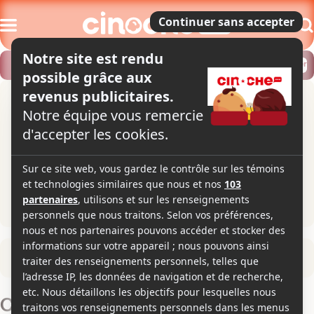
Modifier
Trouver un horaire
Localiser
Retour à la fiche du film
Cyrus