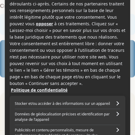
Critiques des membres
Rédiger une critique
0
0
0 critique des membres
0
0
0
Par