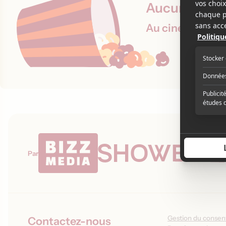
Aucune proje
Au cinéma le 20
Par
Gestion du conse
Contactez-nous