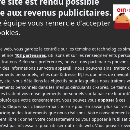
i
Mercredi
Jeudi
12
13
t
août
août