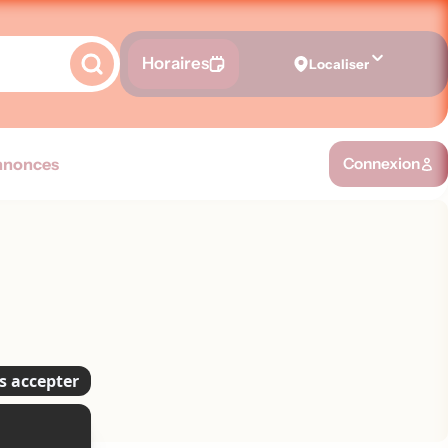
Horaires
Localiser
nnonces
Connexion