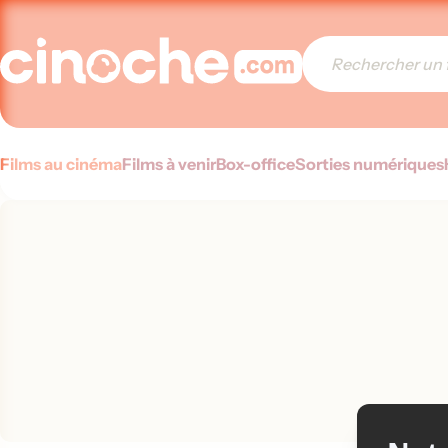
Films au cinéma
Films à venir
Box-office
Sorties numériques