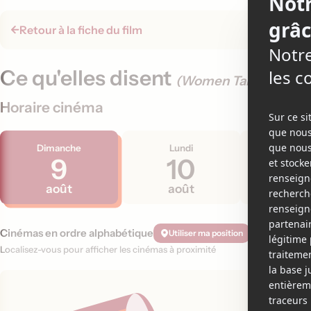
Retour à la fiche du film
Ce qu'elles disent
(Women Talking)
Horaire cinéma
Dimanche
Lundi
Mard
9
10
11
août
août
aoû
Cinémas en ordre alphabétique
Utiliser ma position
Localisez-vous pour afficher les cinémas à proximité