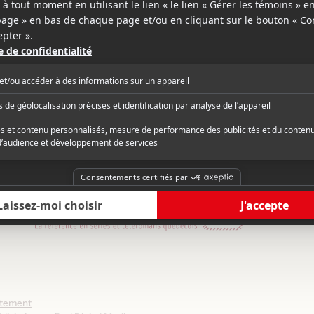
ction prévue à cette date
 janvier 2023
ntement