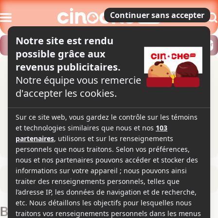
Modifier
Trouver un horaire
Localiser
Retour à la fiche du film
Belfast