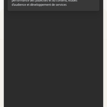
Par
Contactez-nous
Conditions d'utilisation
Conditions de participation
Politique de confidentialité
Gestion du consentement
Représentation publicitaire par
Fuel Digital Media
© 2026 BIZZ Média inc. Tous droits réservés. -
Version: 1.1.11
-
f68cf5c1