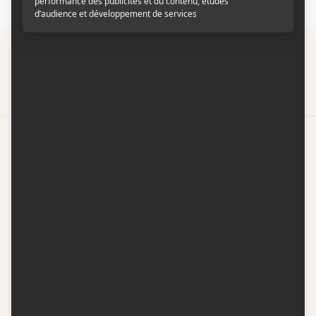
Par
Contactez-nous
Conditions d'utilisation
Conditions de participation
Politique de confidentialité
Gestion du consentement
Représentation publicitaire par
Fuel Digital Media
© 2026 BIZZ Média inc. Tous droits réservés. -
Version: 1.1.11
-
f68cf5c1