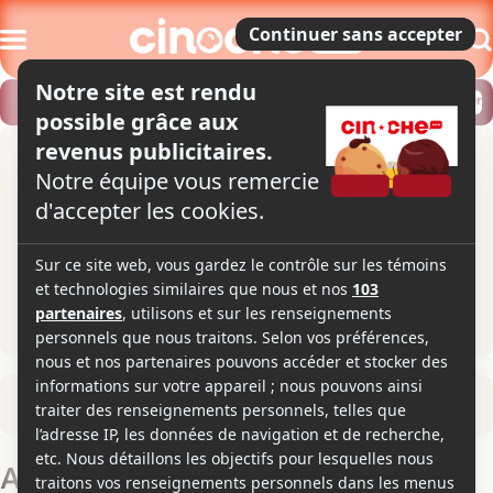
Modifier
Trouver un horaire
Localiser
Retour à la fiche du film
American Psycho