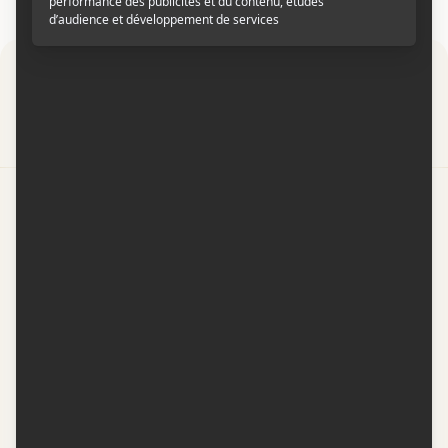
Par
Contactez-nous
Conditions d'utilisation
Conditions de participation
Politique de confidentialité
Gestion du consentement
Représentation publicitaire par
Fuel Digital Media
© 2026 BIZZ Média inc. Tous droits réservés. -
Version: 1.1.11
-
f68cf5c1