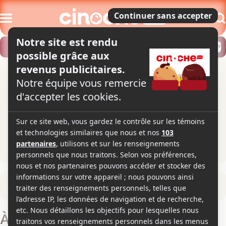
Modifier
Trouver un horaire
Localiser
Retour à la fiche du film
À Miami, faut le faire!
(Caddyshack)