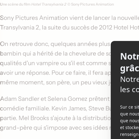
Une scène du film
Hotel Transylvania 2
© Sony Pictures Animation
Sony Pictures Animation vient de lancer la nouv
Transylvania 2
, la suite du succès de 2012 Hotel
Hot
On retrouve donc, quelques années plus tard, Dracu
bambin qui a hérité de la chevelure de son papa hu
qualités d'un vampire ou s'il est comme son père? V
avoir une réponse. Pour ce faire, il fera appel à se
même moment, son père, un peu vieux jeu, s'impos
Adam Sandler
et
Selena Gomez
prêtent à nouveau 
comédie familiale.
Kevin James
,
Steve Buscemi
et
partie.
Mel Brooks
s'ajoute à la distribution vocale
grand-père qui s'impose avec ses idées rétrograde