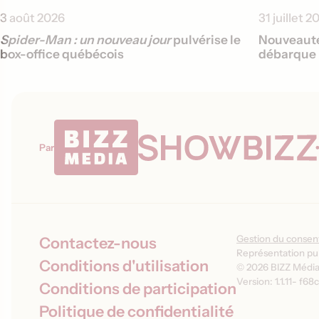
3 août 2026
31 juillet 2
Spider-Man : un nouveau jour
pulvérise le
Nouveauté
box-office québécois
débarque 
Par
Gestion du conse
Contactez-nous
Représentation pub
Conditions d'utilisation
© 2026 BIZZ Média 
Version: 1.1.11
-
f68c
Conditions de participation
Politique de confidentialité