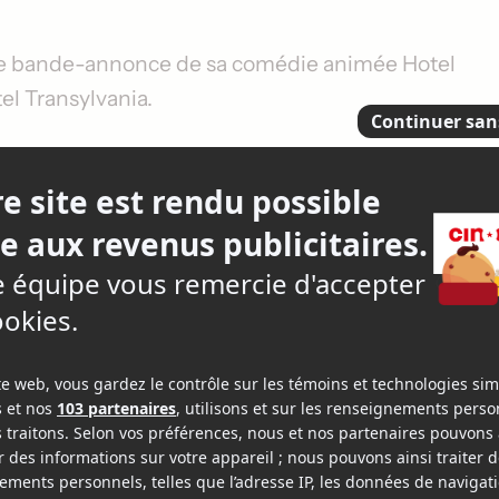
elle bande-annonce de sa comédie animée
Hotel
el Transylvania
.
la et sa fille Mavis, maintenant maman d'un petit
main, Jonathan. Mais est-ce que cet enfant a les
oilà la question pour laquelle Dracula aimerait bie
s nombreux amis qui habitent l'hôtel Transylvanie. A
era dans l'hôtel et sèmera le mécontentement.
leur voix aux personnages principaux de cette
Keegan-Michael Key
sont également de la
 du film et donne vie au personnage de Vlad, le
s.