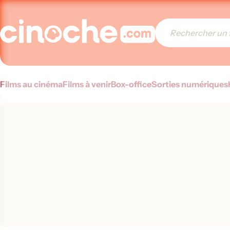
Films au cinéma
Films à venir
Box-office
Sorties numériques