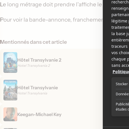
Le long métrage doit prendre l'affiche le 25 septe
Pour voir la bande-annonce, franchement amusant
Mentionnés dans cet article
Hôtel Transylvanie 2
Hotel Transylvania 2
Hôtel Transylvanie
Hotel Transylvania
Keegan-Michael Key