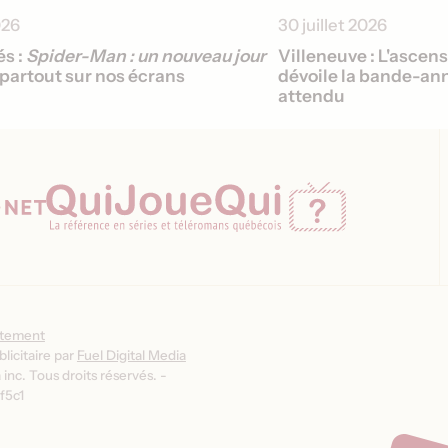
026
30 juillet 2026
s :
Spider-Man : un nouveau jour
Villeneuve : L'ascen
partout sur nos écrans
dévoile la bande-ann
attendu
ntement
licitaire par
Fuel Digital Media
inc. Tous droits réservés. -
f5c1