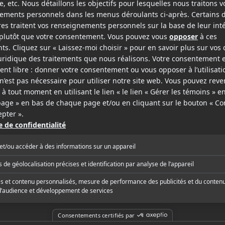
mbre prochain.
e et accrocheuse,
cliquez ici
.