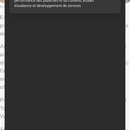
Une scène du film
Peter Pan
© Disney
En juillet dernier, nous apprenions que
Disney
projetait de réaliser son classique Peter Pan
en prises
de vue réelles.
Alors que certains personnages avaient trouvé leurs
acteurs et actrices pour les incarner, voilà que la
distribution se précise davantage cette semaine avec
l'annonce que
Jim Gaffigan
incarnera Mr. Smee, le
second du Captain Hook, qui quant à lui, sera
officiellement incarné par
Jude Law
.
Pour compléter cette distribution, mentionnons que
Yara Shahidi
campera le rôle de Tinker Bell et Alyssa
Wapanatâhk sera Tiger Lily.
Alexander Molony et Ever Anderson incarneront le